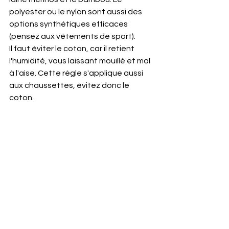
polyester ou le nylon sont aussi des 
options synthétiques efficaces 
(pensez aux vêtements de sport).
Il faut éviter le coton, car il retient 
l'humidité, vous laissant mouillé et mal 
à l'aise. Cette règle s'applique aussi 
aux chaussettes, évitez donc le 
coton.
CHALEUR – Cette couche vise à 
vous garder au chaud et 
confortable. Selon la journée, 
vous aurez besoin soit d'un pull 
léger, soit d'un vêtement plus 
épais. La laine épaisse, le polaire, 
les gilets et vestes matelassés 
(synthétiques ou en duvet), et, 
quand il ne fait pas trop humide, 